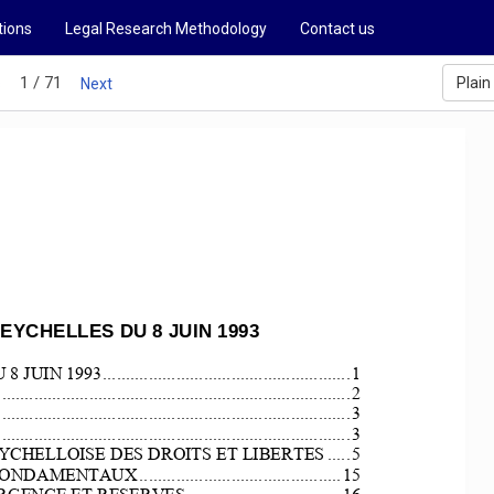
tions
Legal Research Methodology
Contact us
1 / 71
Plain
s
Next
EYCHELLES DU 8 JUIN 
1993
8 JUIN 1993
......................................................
1
.............................................................................
2
.............................................................................
3
.............................................................................
3
SEYCHELLOISE DES DROITS ET LIBERTES
.....
5
RS FONDAMENTAUX
............................................
15
E ET RESERVES..................................
16