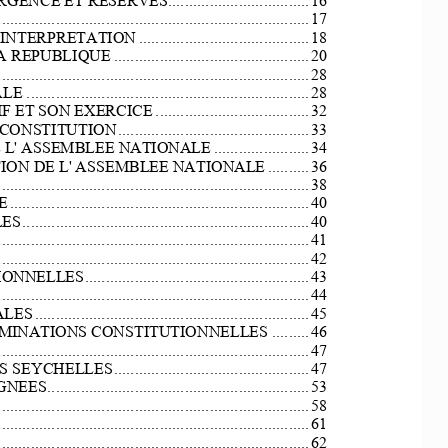
...........................................................................
17
D' INTERPRETATION
.........................................
18
A REPUBLIQUE 
...............................................
20
...........................................................................
28
LE 
....................................................................
28
IF ET SON EXERCICE
.....................................
32
A CONSTITUTION
..............................................
33
E L' ASSEMBLEE NATIONALE
.......................
34
UTION DE L' ASSEMBLEE NATIONALE
..........
36
 
..........................................................................
38
E
........................................................................
40
LES
.....................................................................
40
...........................................................................
41
...........................................................................
42
TIONNELLES
......................................................
43
...........................................................................
44
ALES
..................................................................
45
OMINATIONS CONSTITUTIONNELLES 
.........
46
...........................................................................
47
DES SEYCHELLES
...............................................
47
IGNEES
...............................................................
53
...........................................................................
58
...........................................................................
61
...........................................................................
62