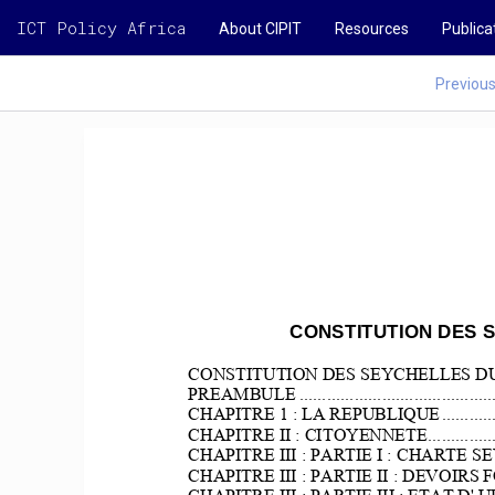
ICT Policy Africa
About CIPIT
Resources
Publica
Previou
CONSTITUTION DES S
CONSTITUTION DES SEYCHELLES DU 
PREAMBULE 
..........................................
CHAPITRE 1 : LA REPUBLIQUE
...........
CHAPITRE II : CITOYENNETE
..............
CHAPITRE III : PARTIE I : CHARTE 
CHAPITRE III : PARTIE II : DEVOI
CHAPITRE III : PARTIE III : ETAT D' URGENC