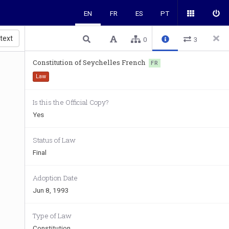
EN
FR
ES
PT
 text
0
3
Constitution of Seychelles French
FR
Law
Is this the Official Copy?
Yes
Status of Law
Final
Adoption Date
Jun 8, 1993
Type of Law
Constitution