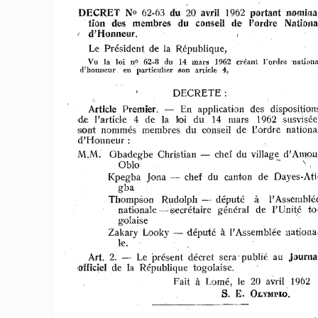
No 
dit 
DECRET 
62-63 
20avriI 
1962piortant 
nomina
de 
tion 
dies 
membr,es 
du 
conseil 
l'ordre 
Nationa
d'Uonneur
. 
1 
Le 
Président. 
de 
la 
République, 
Vu 
la 
l{)i 
62-8 
du 
14 
mars 
1962 
créant 
l'ordr.enationa
nO 
d'holmeul'. 
particulier 
article 
4, 
en' 
ISDn 
DECRETE: 
Article 
Premier. 
En 
applicati>on 
des 
disposition
de 
l'article 
4 
de 
la 
Loi 
du 
14 
mars 
1962 
susvisée
oont 
nommés 
membres 
du 
conseil 
de 
l'mdre 
nationa
d'Hlonueur 
: 
chef 
du 
village 
d'Amou
M.M. 
Obadegbe 
Christian 
-
\ 
ObIo 
chef 
du 
canton 
de 
Dayes-Ati
Kpegba 
Jona 
gba 
Thompson 
Rudolph 
-
député 
à 
l'Assemblé
nationale 
,secrétaire 
général 
de 
to
l'Unit~ 
golais,e 
à 
Zakary 
Looky 
-
député 
l'Assemblée 
nationa
k, 
Art. 
2. 
Le 
présent 
décret 
sera' 
publié 
au 
J,oumaI
,officiel 
de 
la 
République 
togolaise. 
à 
Fait 
Lomé, 
le 
20 
avril 
1962 
S. 
E. 
OLYMPIO. 