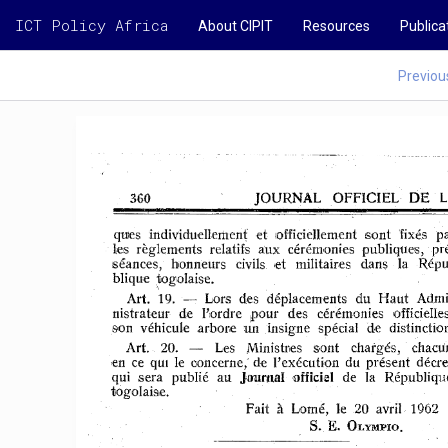
ICT Policy Africa
About CIPIT
Resources
Publica
Previou
360 
JOURNAL 
OFFICIEL 
DE 
L
ques 
individuellemenfet 
officiellement 
sont 
fixés 
p
les 
règlements 
relatifs 
aux 
cérémonies 
publiques, 
pr
séances, 
honneurs 
civils 
et 
militaires 
dans 
la 
Répu
blique 
~ogolaise. 
Art. 
19. 
Lors 
des 
déplacements 
du 
Haut 
Admi
nistrateur 
de 
l'mdre 
pour 
des 
cérémonies 
officielles
8<on 
véhicule 
arbore 
un 
insigne 
spécial 
de 
distinction
Ministœs 
s'ont 
chargés, 
chacu
Art. 
20. 
Les 
,en 
ce 
qUI 
le 
ooncerne; de 
l'exécution 
du 
présent 
décre
qui 
,sera 
publié 
au 
Journal 
officiel 
de 
la 
Républiqu
togolais,e. 
Fait 
à 
Lomé, 
le 
.20 
avril 
1962 
S. 
E. 
OLYMPIO. 