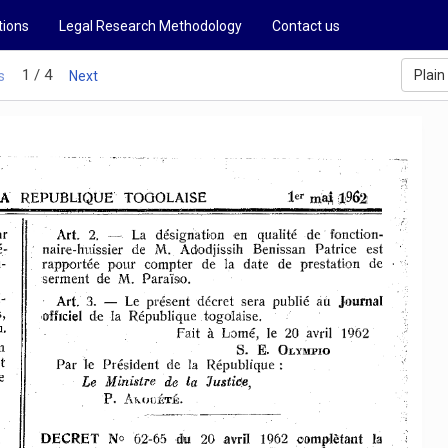
tions
Legal Research Methodology
Contact us
1 / 4
Plain
s
Next
A 
REPUBLIQUE 
TOGOLAISE 
Art. 
ar 
2. 
-
La 
désignaüonen 
qualité 
de' 
fonction-
é-
naire-huissier 
de 
M. 
Adodjissih 
Benissan 
Patrice 
est 
-
rapportée 
pour 
compter 
de 
la 
date 
de 
prestation 
de 
serment 
de 
M. 
Para'islÛ. 
-
Journal 
Art. 
3. 
Le 
présent 
décret 
sera 
publié 
àù 
, 
,offIciel 
de 
la 
République 
togobise. 
. 
à 
Fait 
Lomé, 
le 
20 
avril 
1962 
S. 
E. 
n 
OLYMPIO 
t 
Par 
le 
Président 
de 
la 
République: 
e 
Le 
Ministre 
de 
la 
Justice, 
P. 
Ah.OCÉTÉ. 
No 
la 
DECRET 
62-65 
du 
20 
avril 
1962oomp,lètant 