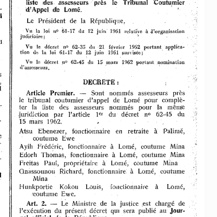
le' 
liste 
des. 
assesseurs' 
'ptrès 
TdbiUnaIC'outu,mi.er 
o:e 
-
Lomé. 
d'Ap'pel 
l 
Le 
Président 
de 
la 
République, 
lB 
V 
la 
loi 
-17 
du 
12 
juin 
1961 
relati:V.e 
J.',organisation 
à 
Il 
nO 
judiciaire; 
'. 
l 
Vu 
le 
décret 
62-35 
.d1l21 
Mvrier 
1962 
portantappIica-
. 
nO 
tion 
d" 
'la 
loi 
61-17 
du 
12 
juin 
1961 
sllsvisée; 
, 
Vu 
décret 
nO 
62-45 
du 
15 
,mars 
1962 
portant. 
.nomination 
le 
d'a.sscj'senrs. 
' 
s 
DECRETE: 
, 
l 
Article 
Premier. 
-
Sont 
nommés 
assesseurs 
près 
le 
tribunal 
ooutumier 
d'appel 
de 
Lomé 
pour 
complè-
-
ter 
la 
liste 
des 
assesseurs 
nommés 
pour 
la 
mêmie 
,juridiction 
par 
l'article 
1
du 
décret 
no 
62-45 
du 
er 
-
15 
mars 
1962. 
à 
Atsu 
Ebenezer, 
f:oncHotlnail'e 
en 
retraite 
PaUmé, 
e 
ooutume 
Ewe 
-
Ayih 
Frédéric, 
f,oncüoDnaire 
à 
Lomé, 
ooutume 
Mina 
à 
Edorh 
Thomas, 
fonctionnaire 
Lomé, 
coutume 
Mina 
-
à 
Freitas 
Paul, 
propriétaire 
Lomé, 
coutume 
Mina 
OnassiQunotl 
Richard, 
fonctionnaire, 
à 
Lomé, 
ooutume 
 
Mina 
. 
Hunkportie 
Kokou 
Louis, 
fondÎ:onnaÎr-e 
à 
Lomé, 
{ooutume 
Ewe. 
2. 
-
Le 
Ministre 
de 
la 
justice 
,est 
chargé 
de 
Art. 
l'exécution 
du 
présent 
décret 
qUI 
sera 
publié 
au 
Jour-
nal 
'offidel 
de 
la 
République. 