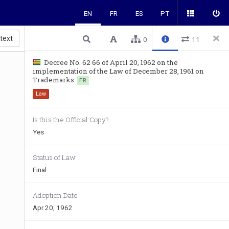
EN
FR
ES
PT
 text
0
11
Decree No. 62 66 of April 20, 1962 on the
implementation of the Law of December 28, 1961 on
Trademarks
FR
Law
Is this the Official Copy?
Yes
Status of Law
Final
Adoption Date
Apr 20, 1962