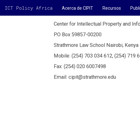
ICT Policy Africa
Acerca de CIPIT
Recursos
Publ
Center for Intellectual Property and I
P.O Box 59857-00200
Strathmore Law School Nairobi, Kenya
Mobile: (254) 703 034 612, (254) 719 
Fax: (254) 020 6007498
Email:
cipit@strathmore.edu