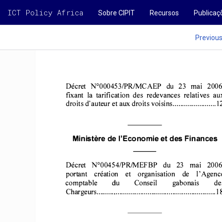
ICT Policy Africa
Sobre CIPIT
Recursos
Publicaç
Previou
Décret 
N°000453IPR
lMCAEP 
du 
23 
mai 
2006
fixant 
la  tarification 
des 
redevances 
relatives 
au
droits 
d'auteur 
et aux 
droits 
voisins 
....................... 
1
Ministère 
de l'Economie 
et des Finances 
Décret 
N°00454IPRlMEFBP 
du 
23 
mai 
2006
portant 
créat
ion 
et 
organisation 
de 
l'Agenc
comptable 
du 
Conseil 
gabonais 
de
Chargeurs 
...............
................................................ 
18