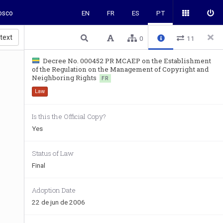
osco
EN
FR
ES
PT
 text
0
11
Decree No. 000452 PR MCAEP on the Establishment
of the Regulation on the Management of Copyright and
Neighboring Rights
FR
Law
Is this the Official Copy?
Yes
Status of Law
Final
Adoption Date
22 de jun de 2006