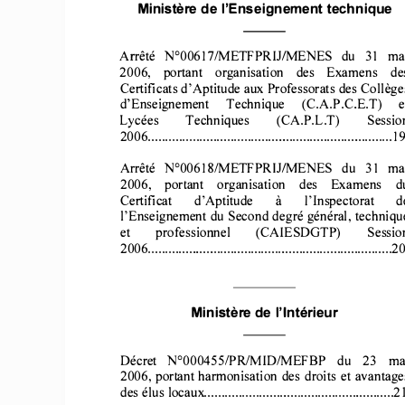
Ministère 
de l'Enseignement 
technique 
Arrêté 
N°00617/METFPRIJ/MENES 
du 
31 
ma
2006, 
portant 
organisation 
des 
Examens 
de
Certificats 
d'Aptitude 
aux 
Professorats 
des 
Collège
d'Enseignement 
Technique 
(C.A.P.C.E.T) 
e
Lycées 
Techniques 
Sessio
(CA.P.L.T) 
2006 
....................................................................... 
19
Arrêté 
N°00618/METFPRIJ/MENES 
du 
31 
ma
2006, 
portant 
organisation 
des 
Examens 
d
Certificat     d'Aptitude 
l'Inspectorat 
d
à 
l'Enseignement 
du Second 
degré 
général, 
techniqu
et 
professionnel 
(CAIESDGTP) 
Sessio
2006 
.................................
...................................... 
20
Ministère 
de  l'Intérieur 
Décret 
N°000455IPRIMID/MEFBP 
du 
23 
ma
2006, 
portant 
harmonisation 
des 
droits 
et avantage
des élus 
locaux 
....................................................... 
21