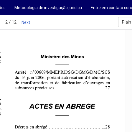
ões
Metodologia de investigação jurídica
Entre em contato con
2 / 12
Plain
s
Next
, 
Ministère 
des Mines 
x 
2 
Arrêté 
n000609/MMEP
RHISGIDG
M G/DM 
C/SCS 
du 16 juin 2006, 
portant 
autorisation 
d'élaboration, 
de  transformation 
et  de  fabrication 
d'ouvrages 
en 
substances 
précieuses 
............................................. 
27 
, 
e 
ACTES 
EN ABREGE 
s 
 
Décrets 
en abrégé 
.................
.................
..... 28 