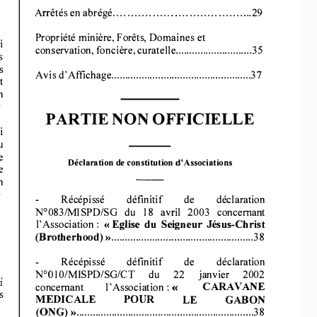
Arrêtés 
en abrégé 
...................
.. ...............
.. .29 
Propriété 
minière, 
Forêts, 
Domaines 
et 
i 
conservation, 
foncière, curatelle 
............................ 
35 
s 
s 
Avis 
d' Affichage 
................................................... 
37 
t 
n 
 
PARTIE 
NON 
OFFICIELLE 
i 
u 
e 
Déclaration de 
constitution 
d'Associations 
e 
n 
 
définitif 
Récépissé 
de 
déclaration 
N°083/MISPD/SG 
du 
18 
avril 
2003 
concernant 
l'Association: 
Eglise 
du  Seigneur  Jésus-Christ 
« 
......................
............................ 
38 
(Brotherhood) 
»
..
déclaration 
de 
définitif 
Récépissé 
N°OI
0/MI
SPD/SGICT 
du 
22 
janvier 
2002 
i 
CARAVANE 
l'Association
: 
concernant 
« 
s 
MEDICALE 
POUR 
LE 
GABON 
 
...............................
................................. 
38 
(ONG) 
»
.