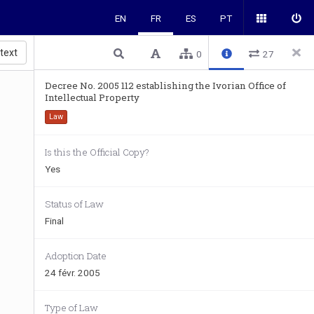
EN
FR
ES
PT
 text
0
27
Decree No. 2005 112 establishing the Ivorian Office of
Intellectual Property
Law
Is this the Official Copy?
Yes
Status of Law
Final
Adoption Date
24 févr. 2005
Type of Law