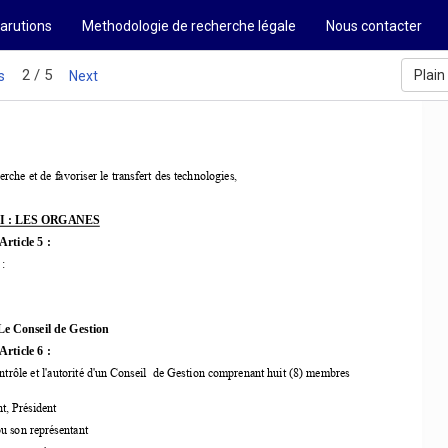
1
arutions
Methodologie de recherche légale
Nous contacter
2 / 5
Plain
s
Next
rche et de favoriser le transfert des technologies, 
II : LES ORGANES 
Article 5 : 
: 
Le Conseil de Gestion 
Article 6 : 
contrôle et l'autorité d'un Conseil  de Gestion comprenant huit (8) membres 
t, Président 
u son représentant 