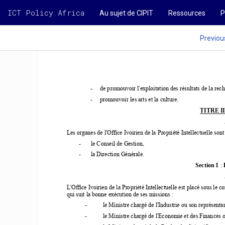
ICT Policy Africa
Au sujet de CIPIT
Ressources
P
Previou
-
de promouvoir l'exploitation des résultats de la reche
-
promouvoir les arts et la culture. 
TITRE 
I
Les organes de l'Office Ivoirien de la Propriété Intellectuelle sont 
-
le Conseil de Gestion,  
-
la Direction Générale. 
Section 1 
: 
L'Office Ivoirien de la Propriété Intellectuelle est placé sous le 
qui suit la bonne exécution de ses missions : 
-
le Ministre chargé de l'Industrie ou son représentan
-
le Ministre chargé de l'Economie et des Finances o