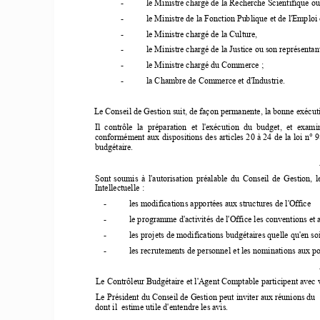
-
le Ministre chargé de la Recherche Scientifique ou
-
le Ministre de la Fonction Publique et de l'Emploi 
-
le Ministre chargé de la Culture, 
-
le Ministre chargé de la Justice ou son représentant
-
le Ministre chargé du Commerce ; 
-
la Chambre de Commerce et d'Industrie. 
Le Conseil de Gestion suit, de façon permanente, la bonne exécution
 Il  contrôle  la  préparation  et  l'exécution  du  budget,  et  exam
conformément aux dispositions des articles 20 à 24 de la loi n° 
9
budgétaire. 
Sont soumis à l'autorisation préalable du Conseil de Gestion, le
Intellectuelle : 
-
les modifications apportées aux structures de l'Office 
-
le programme d'activités de l'Office les conventions et 
-
les projets de modifications budgétaires quelle qu'en soi
-
les recrutements de personnel et les nominations aux po
Le Contrôleur Budgétaire et l'Agent Comptable participent avec v
Le Président du Conseil de Gestion peut inviter aux réunions du  
dont il  estime utile d'entendre les avis. 