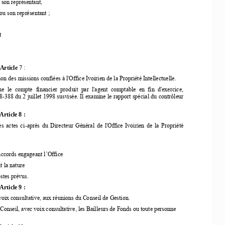
 son représentant, 
ou son représentant ; 
 
Article 
7 : 
 des missions confiées à l'Office Ivoirien de la Propriété Intellectuelle. 
ine  le  compte  financier  produit  par  l'agent  comptable  en  fin  d'exercice, 
8
-388 du 2 juillet 1998 susvisée. Il examine le rapport spécial du contrôleur 
Article 8 : 
s actes ci-après du Directeur Général de l'Office Ivoirien de la Propriété 
accords engageant l’Office 
t la nature 
stes prévus. 
Article 9 : 
oix consultative, aux réunions du Conseil de Gestion. 
Conseil, avec voix consultative, les Bailleurs de Fonds ou toute personne 